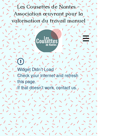
Les Cousettes de Nantes -
Association œuvrant pour la
valorisation du travail manuel
Widget Didn’t Load
Check your internet and refresh
this page.
If that doesn’t work, contact us.