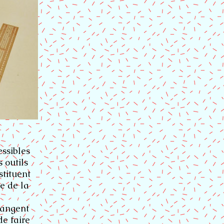
essibles
 outils
stituent
e de la
hangent
de faire