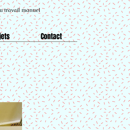
du travail manuel
jets
Contact