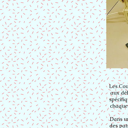
Les Cou
aux déb
spécifi
chaque 
Dans un
des pat